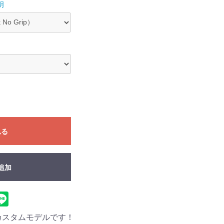
明
れる
追加
カスタムモデルです！