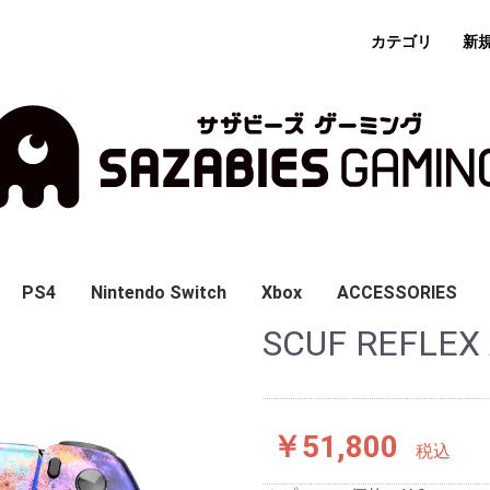
カテゴリ
新
PS4
Nintendo Switch
Xbox
ACCESSORIES
SCUF REFLEX
 Gaming
ASTRO GAMING
PowerA
PDP Gaming
SCUF ENVISION
SCUF ENVISION PRO
SCUF REFLEX
SCUF REFLEX PRO
SCUF REFLEX FPS
SCUF INSTINCT
SCUF INSTINCT PRO
Enhanced
Faceoff
Afterglow
Rock Candy
MOBILE
PS5
PS4
Xbox
COLORS
DESIGNER
￥51,800
税込