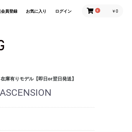
規会員登録
お気に入り
ログイン
0
￥0
在庫有りモデル【即日or翌日発送】
 ASCENSION
COLORS
DESIGNS
COLORS
DESIGNS